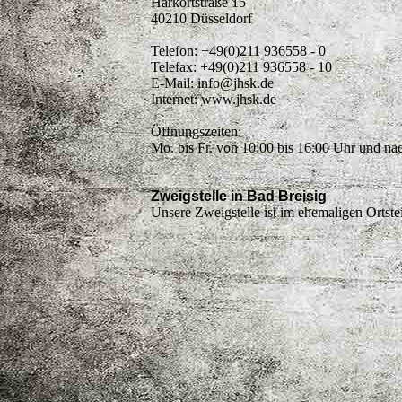
Harkortstraße 15
40210 Düsseldorf
Telefon: +49(0)211 936558 - 0
Telefax: +49(0)211 936558 - 10
E-Mail: info@jhsk.de
Internet: www.jhsk.de
Öffnungszeiten:
Mo. bis Fr. von 10:00 bis 16:00 Uhr und na
Zweigstelle in Bad Breisig
Unsere Zweigstelle ist im ehemaligen Ortste