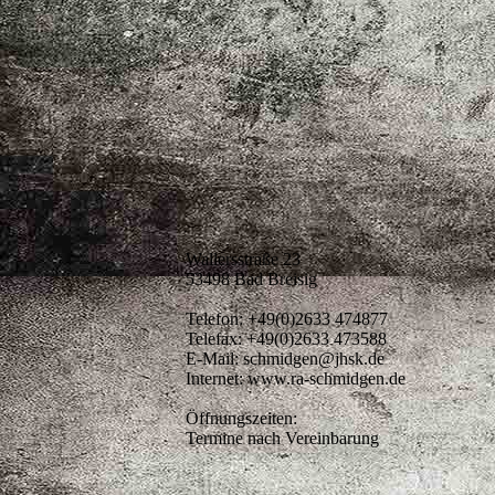
Wallersstraße 23
53498 Bad Breisig
Telefon: +49(0)2633 474877
Telefax: +49(0)2633 473588
E-Mail: schmidgen@jhsk.de
Internet: www.ra-schmidgen.de
Öffnungszeiten:
Termine nach Vereinbarung