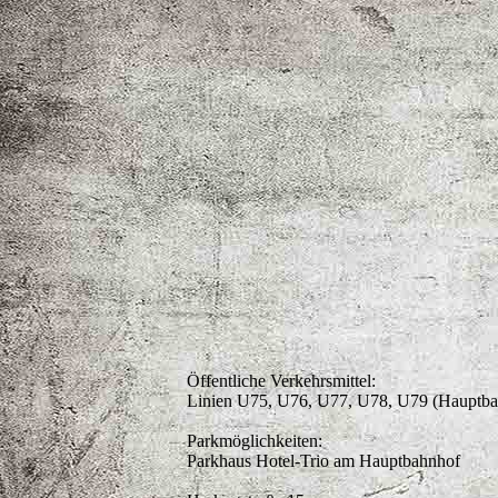
Öffentliche Verkehrsmittel:
Linien U75, U76, U77, U78, U79 (Hauptbah
Parkmöglichkeiten:
Parkhaus Hotel-Trio am Hauptbahnhof