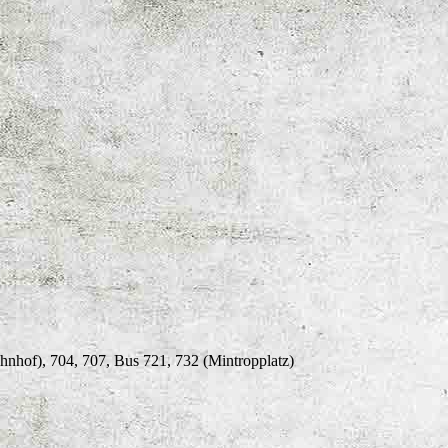
nhof), 704, 707, Bus 721, 732 (Mintropplatz)