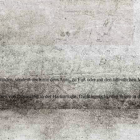
 finden, sondern auch mit dem Auto, zu Fuß oder mit den öffentlichen V
rzen von Düsseldorf in der Harkortraße. Die Räumlichkeiten liegen in