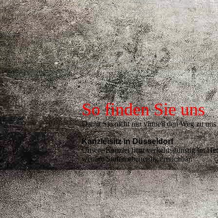
So finden Sie uns
Damit Sie nicht nur virtuell den Weg zu uns
Kanzleisitz in Düsseldorf
Unsere Kanzlei liegt verkehrsgünstig im He
wenige Stufen ebenerdig erreichbar.